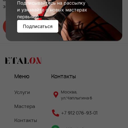
Подписывайтесь на рассылку
зимней хандре и тоске по летнему солнышку.
и узнавайте о новых мастерах
первыми!
Подписаться
Выбрать программу
Меню
Контакты
Услуги
Москва,
ул.Чаплыгина 6
Мастера
+7 912 076-93-01
Контакты