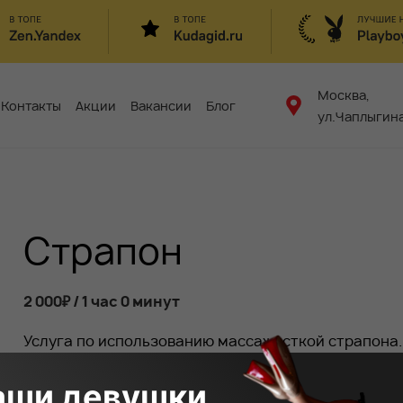
Москва,
Контакты
Акции
Вакансии
Блог
ул.Чаплыгина
Страпон
2 000₽ / 1 час 0 минут
Услуга по использованию массажисткой страпона.
программах.
аши девушки