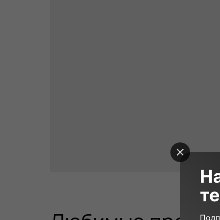
Н
те
50 000₽
180 мин
14
Подп