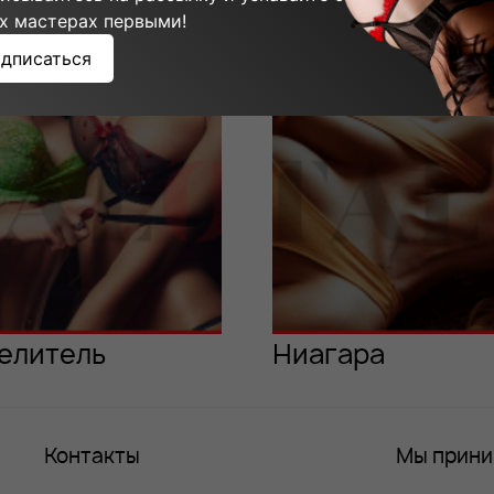
ммы мастера:
х мастерах первыми!
дписаться
елитель
Ниагара
Контакты
Мы прин