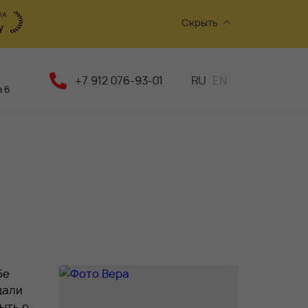
Скрыть
+7 912 076-93-01
RU
EN
 6
бе
дали
ыть о