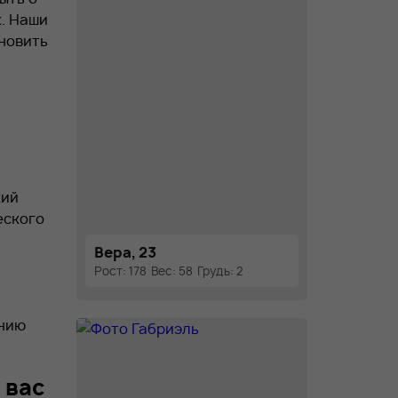
х. Наши
новить
кий
еского
Вера, 23
Рост: 178
Вес: 58
Грудь: 2
ению
 вас