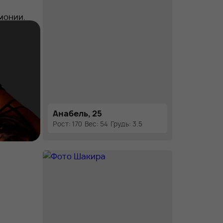
монии.
 боди-
Анабель, 25
Рост: 170
Вес: 54
Грудь: 3.5