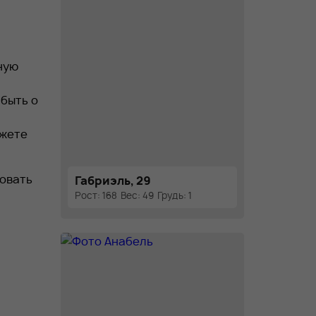
ную
быть о
ожете
овать
Габриэль, 29
Рост: 168
Вес: 49
Грудь: 1