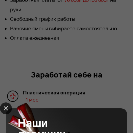
Заработная плата: от
70 000₽ до 100 000₽
на
руки
Cвободный график работы
Рабочие смены выбираете самостоятельно
Оплата ежедневная
Заработай себе на
Пластическая операция
- 1 мес
Наши
Автомобиль
- 6 мес