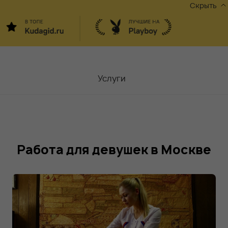
Скрыть
Услуги
Мастера
Контакты
Работа для девушек в Москве
Москва,
ул.Чаплыгина 6
Акции
Вакансии
Блог