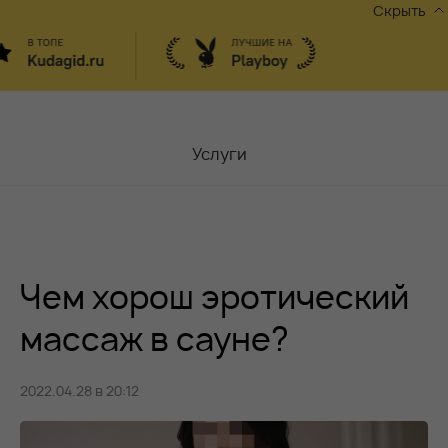
Скрыть
Услуги
Мастера
Контакты
Чем хорош эротический
Москва,
ул.Чаплыгина 6
Акции
массаж в сауне?
Вакансии
2022.04.28 в 20:12
Блог