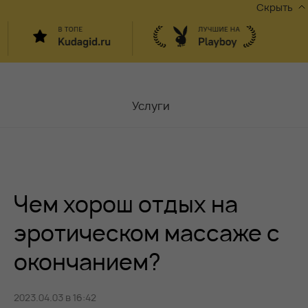
Скрыть
Услуги
Мастера
Контакты
Чем хорош отдых на
Москва,
ул.Чаплыгина 6
Акции
эротическом массаже с
окончанием?
Вакансии
2023.04.03 в 16:42
Блог