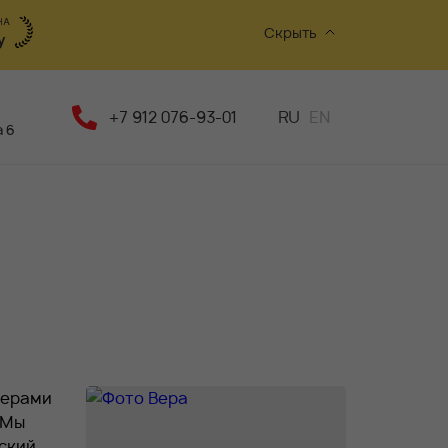
Скрыть
+7 912 076-93-01
RU
EN
 6
терами
 Мы
еский