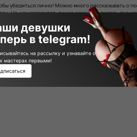
обы убедиться лично! Можно много рассказывать о п
тен. Но, как говорится, лучше один раз увидеть (а в н
ышать. Отдых в салоне Etalon доступен каждому мужчи
аши девушки
дивит. Выбирайте любое удобное время и приходите к
перь в telegram!
щий пост
исывайтесь на рассылку и узнавайте о
х мастерах первыми!
дписаться