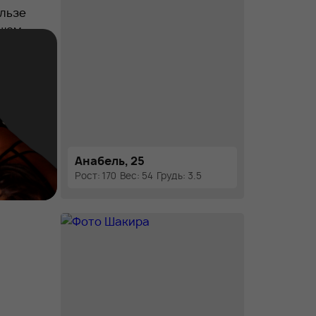
ользе
ашем
не, а
 нам,
Анабель, 25
Рост: 170
Вес: 54
Грудь: 3.5