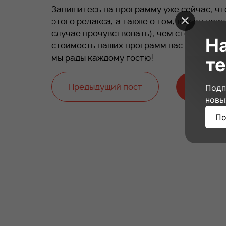
Запишитесь на программу уже сейчас, чт
этого релакса, а также о том, как он прия
случае прочувствовать), чем сто раз усл
Н
стоимость наших программ вас приятно у
мы рады каждому гостю!
те
Предыдущий пост
Следую
Подп
новы
По