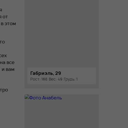
я
я от
 в этом
то
сех
на все
 и вам
Габриэль, 29
Рост: 168
Вес: 49
Грудь: 1
стро