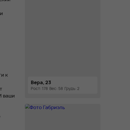
 и
ти к
Вера, 23
т
Рост: 178
Вес: 58
Грудь: 2
И ваши
о