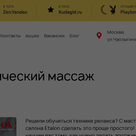
Москва,
Контакты
Акции
Вакансии
Блог
ул.Чаплыгина
ический массаж
Решили обучиться технике релакса? С мас
салона Etalon сделать это проще простого!
научим вас тому, как нужно делать эротич