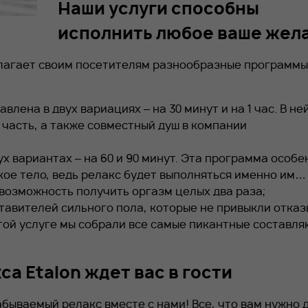
Наши услуги способны
исполнить любое ваше жел
длагает своим посетителям разнообразные программы
лена в двух вариациях – на 30 минут и на 1 час. В не
часть, а также совместный душ в компании
ух вариантах – на 60 и 90 минут. Эта программа особе
кое тело, ведь релакс будет выполняться именно им…
возможность получить оргазм целых два раза;
ставителей сильного пола, которые не привыкли отка
этой услуге мы собрали все самые пикантные составл
а Etalon ждет вас в гости
бываемый релакс вместе с нами! Все, что вам нужно 