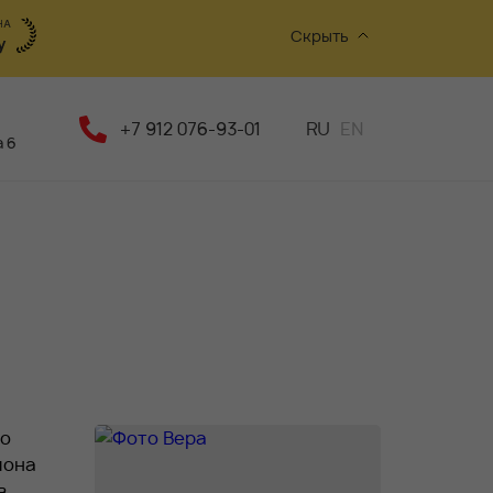
Скрыть
+7 912 076-93-01
RU
EN
 6
го
лона
в