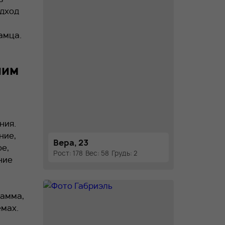
одход
амца.
шим
ния.
ние,
Вера, 23
ое,
Рост: 178
Вес: 58
Грудь: 2
ние
рамма,
емах.