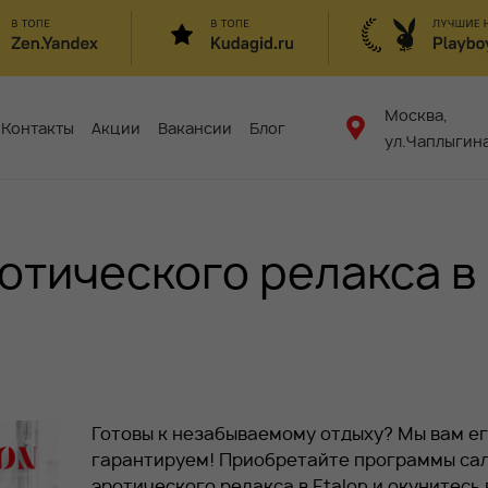
Москва,
Контакты
Акции
Вакансии
Блог
ул.Чаплыгина
отического релакса в
Готовы к незабываемому отдыху? Мы вам е
гарантируем! Приобретайте программы са
эротического релакса в Etalon и окунитесь 