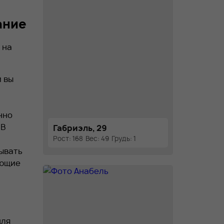
ание
 на
й вы
нно
 В
Габриэль, 29
Рост: 168
Вес: 49
Грудь: 1
зывать
яющие
для