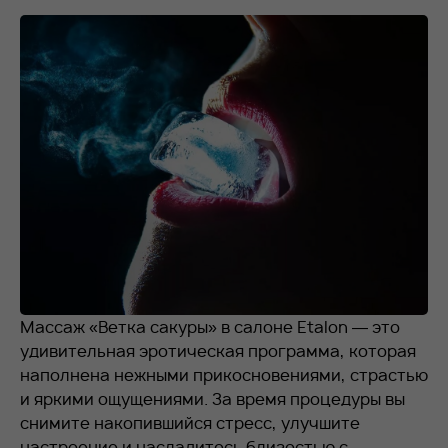
RU
EN
+7 912 076-93-01
Массаж «Ветка сакуры» в салоне Etalon — это
удивительная эротическая программа, которая
наполнена нежными прикосновениями, страстью
и яркими ощущениями. За время процедуры вы
снимите накопившийся стресс, улучшите
настроение и насладитесь близостью с