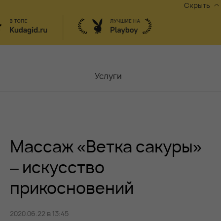
Скрыть
Услуги
Мастера
Контакты
Массаж «Ветка сакуры»
Москва,
ул.Чаплыгина 6
Акции
– искусство
прикосновений
Вакансии
2020.06.22 в 13:45
Блог