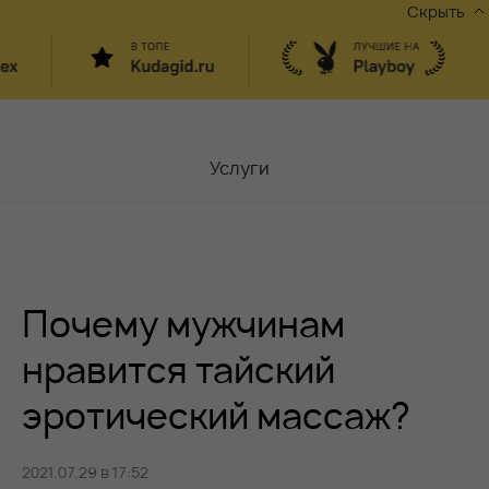
Скрыть
Услуги
Мастера
Контакты
Почему мужчинам
Москва,
ул.Чаплыгина 6
Акции
нравится тайский
эротический массаж?
Вакансии
2021.07.29 в 17:52
Блог