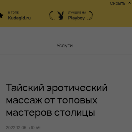
Скрыть
Услуги
Мастера
Контакты
Тайский эротический
Москва,
ул.Чаплыгина 6
Акции
массаж от топовых
мастеров столицы
Вакансии
2022.12.06 в 10:49
Блог