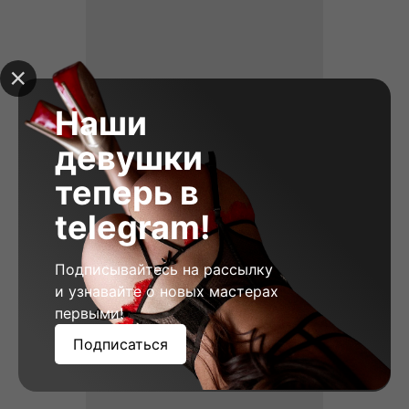
Наши
девушки
теперь в
telegram!
Подписывайтесь на рассылку
Вера, 23
и узнавайте о новых мастерах
Рост: 178
Вес: 58
Грудь: 2
первыми!
Подписаться