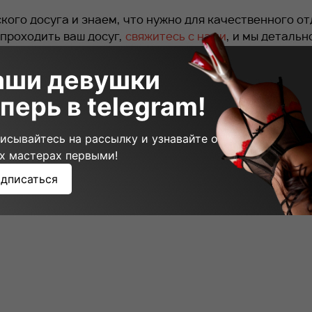
ого досуга и знаем, что нужно для качественного от
 проходить ваш досуг,
свяжитесь с нами
, и мы детальн
аши девушки
щий пост
перь в telegram!
исывайтесь на рассылку и узнавайте о
х мастерах первыми!
дписаться