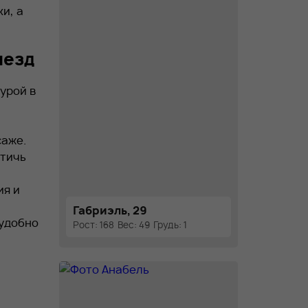
и, а
ыезд
урой в
саже.
стичь
ия и
Габриэль, 29
 удобно
Рост: 168
Вес: 49
Грудь: 1