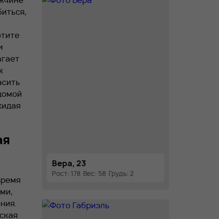
ужчине
биться,
отите
и
агает
ж
асить
домой
кидая
ая
Вера, 23
Рост: 178
Вес: 58
Грудь: 2
время
ми,
ния.
ская