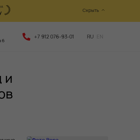
Скрыть
+7 912 076-93-01
RU
EN
 6
 и
ов