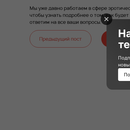
Мы уже давно работаем в сфере эротическ
чтобы узнать подробнее о том, как будет
ответим на все ваши вопросы.
Н
Предыдущий пост
Следую
те
Подп
новы
По