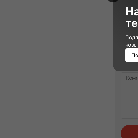
Н
те
Подп
новы
Ост
По