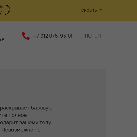
Скрыть
+7 912 076-93-01
RU
EN
 6
раскрывает базовую
ите полное
подарит вашему телу
 Невозможно не