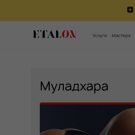
Услуги
Мастера
Муладхара