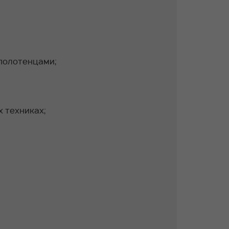
 полотенцами;
х техниках;