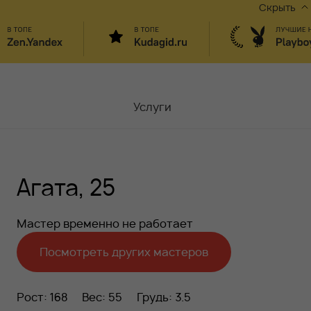
Скрыть
Услуги
Мастера
Агата, 25
Контакты
Москва,
ул.Чаплыгина 6
Мастер временно не работает
Акции
Посмотреть других мастеров
Вакансии
Рост: 168
Вес: 55
Грудь: 3.5
Блог