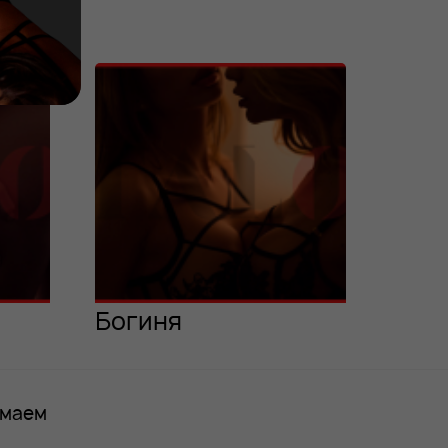
Богиня
имаем