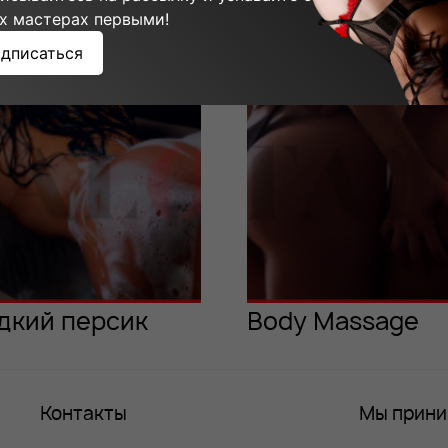
ммы мастера:
х мастерах первыми!
дписаться
дкий персик
Body Massage
Контакты
Мы прин