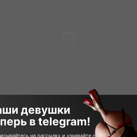
аши девушки
перь в telegram!
 000₽
105 минут
5 500₽
60 мин
исывайтесь на рассылку и узнавайте о