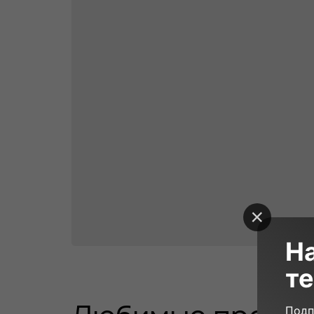
Н
те
10 000₽
90 минут
19
Подп