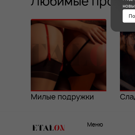
Любимые програ
новы
По
Милые подружки
Сла
Меню