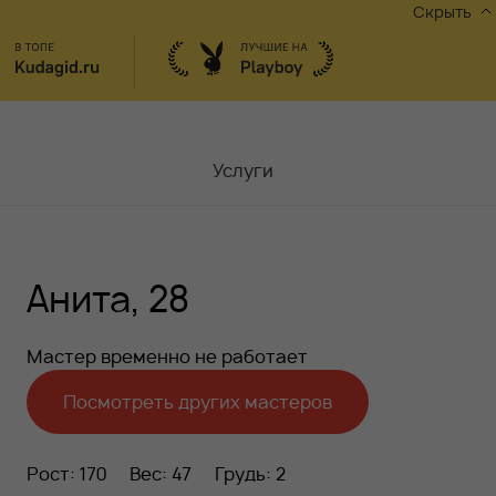
Скрыть
Услуги
Мастера
Анита, 28
Контакты
Москва,
ул.Чаплыгина 6
Мастер временно не работает
Акции
Посмотреть других мастеров
Вакансии
Рост: 170
Вес: 47
Грудь: 2
Блог