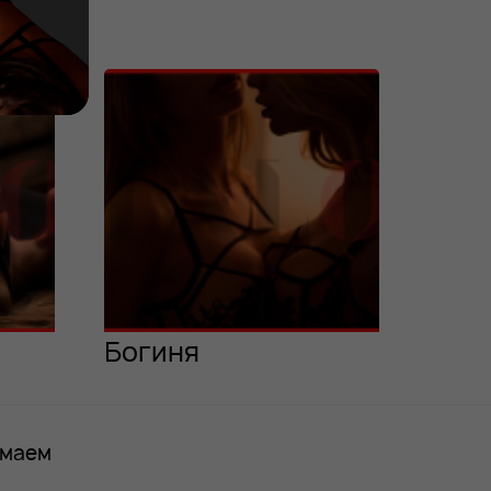
Богиня
имаем