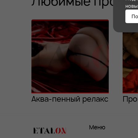
Любимые програ
новы
По
Аква-пенный релакс
Про
Меню