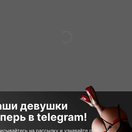
аши девушки
перь в telegram!
 000₽
120 минут
30 000₽
60 ми
исывайтесь на рассылку и узнавайте о