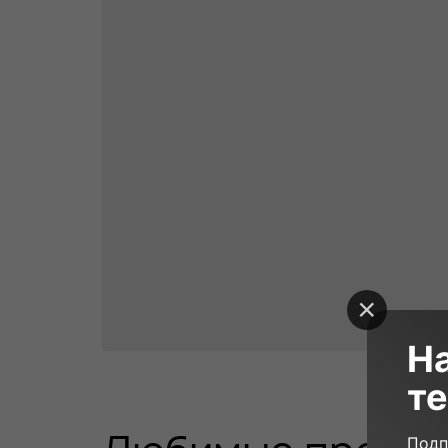
Н
те
7 500₽
60 минут
23
Подп