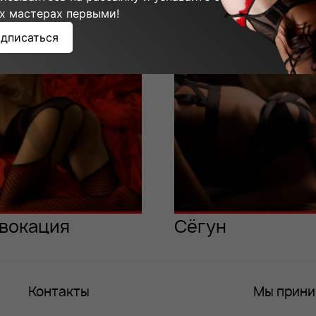
ммы мастера:
х мастерах первыми!
дписаться
вокация
Сёгун
Контакты
Мы прин