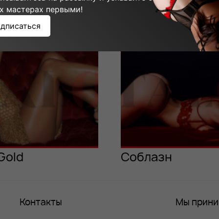
ммы мастера:
х мастерах первыми!
дписаться
Gold
Соблазн
Контакты
Мы прин