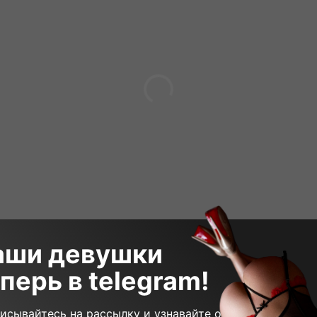
аши девушки
перь в telegram!
 000₽
180 минут
16 000₽
90 мин
исывайтесь на рассылку и узнавайте о