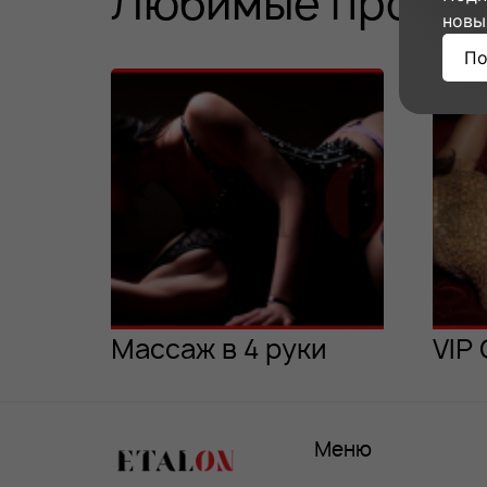
Любимые програ
новы
По
Массаж в 4 руки
VIP 
Меню