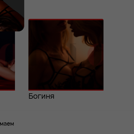
Богиня
имаем