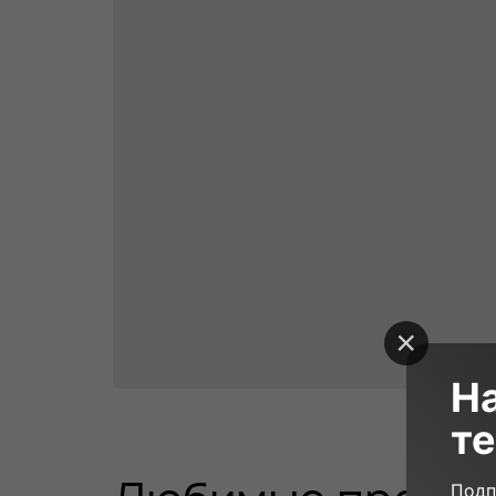
Н
те
40 000₽
90 минут
30
Подп