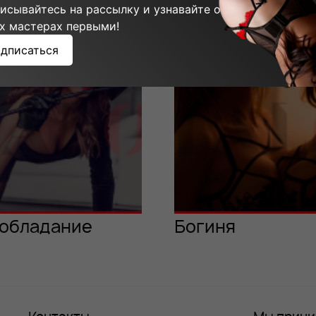
ммы мастера:
исывайтесь на рассылку и узнавайте о
х мастерах первыми!
дписаться
обладание
Богиня