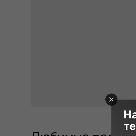
Н
те
4 500₽
30 минут
28