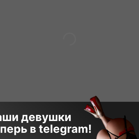
аши девушки
перь в telegram!
 000₽
180 минут
9 000₽
60 мин