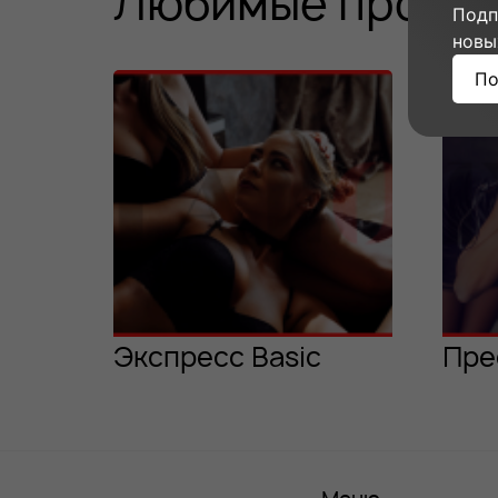
Любимые програ
Подп
новы
По
Экспресс Basic
Пре