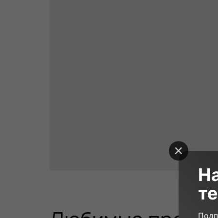
Н
те
45 000₽
90 минут
10
Подп