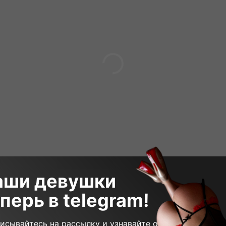
аши девушки
перь в telegram!
 000₽
90 минут
8 000₽
60 мин
исывайтесь на рассылку и узнавайте о