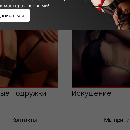
ммы мастера:
х мастерах первыми!
дписаться
ые подружки
Искушение
Контакты
Мы прин