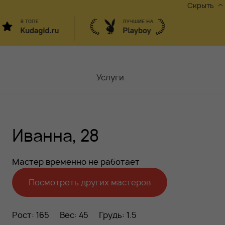
Скрыть
Услуги
Мастера
Иванна, 28
Контакты
Москва,
ул.Чаплыгина 6
Мастер временно не работает
Акции
Посмотреть других мастеров
Вакансии
Рост: 165
Вес: 45
Грудь: 1.5
Блог