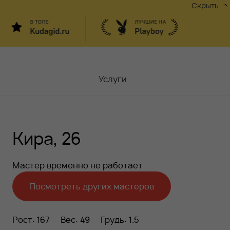
Скрыть
Услуги
Мастера
Кира, 26
Контакты
Москва,
ул.Чаплыгина 6
Мастер временно не работает
Акции
Посмотреть других мастеров
Вакансии
Рост: 167
Вес: 49
Грудь: 1.5
Блог