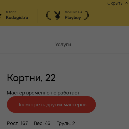
Скрыть
Услуги
Мастера
Кортни, 22
Контакты
Москва,
ул.Чаплыгина 6
Мастер временно не работает
Акции
Посмотреть других мастеров
Вакансии
Рост: 167
Вес: 46
Грудь: 2
Блог