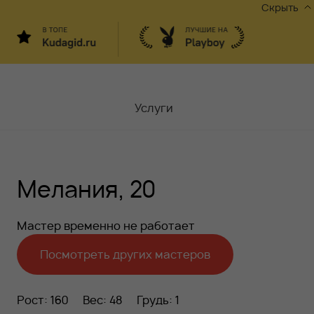
Скрыть
Услуги
Мастера
Мелания, 20
Контакты
Москва,
ул.Чаплыгина 6
Мастер временно не работает
Акции
Посмотреть других мастеров
Вакансии
Рост: 160
Вес: 48
Грудь: 1
Блог