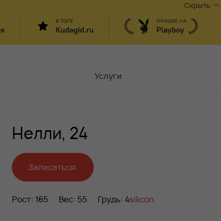
Скрыть
Услуги
Мастера
Нелли, 24
Контакты
Москва,
ул.Чаплыгина 6
Акции
Записаться:
Вакансии
Рост: 165
Вес: 55
Грудь: 4
silicon
Блог