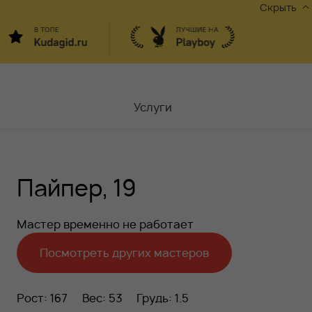
Скрыть
Услуги
Мастера
Пайпер, 19
Контакты
Москва,
ул.Чаплыгина 6
Мастер временно не работает
Акции
Посмотреть других мастеров
Вакансии
Рост: 167
Вес: 53
Грудь: 1.5
Блог