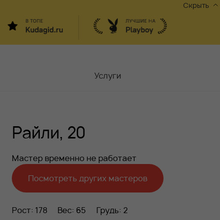
Скрыть
Услуги
Мастера
Райли, 20
Контакты
Москва,
ул.Чаплыгина 6
Мастер временно не работает
Акции
Посмотреть других мастеров
Вакансии
Рост: 178
Вес: 65
Грудь: 2
Блог