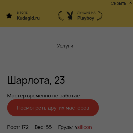
Скрыть
Услуги
Мастера
Шарлота, 23
Контакты
Москва,
ул.Чаплыгина 6
Мастер временно не работает
Акции
Посмотреть других мастеров
Вакансии
Рост: 172
Вес: 55
Грудь: 4
silicon
Блог