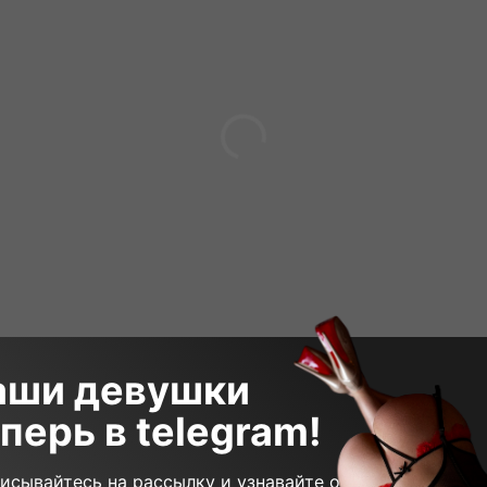
аши девушки
перь в telegram!
 000₽
120 минут
16 000₽
90 мин
исывайтесь на рассылку и узнавайте о