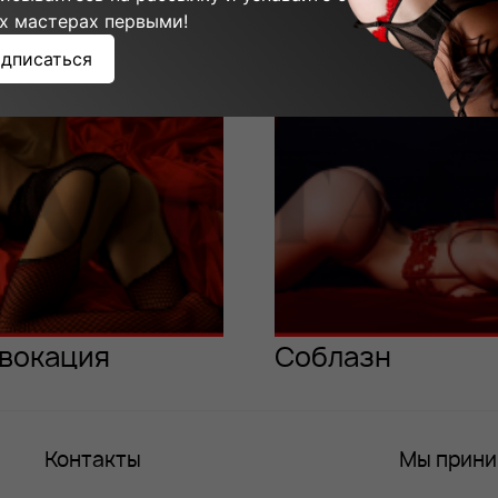
ммы мастера:
х мастерах первыми!
дписаться
вокация
Соблазн
Контакты
Мы прин