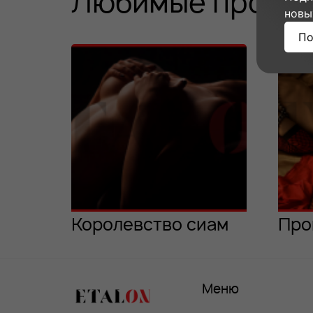
Любимые програ
новы
По
Королевство сиам
Про
Меню