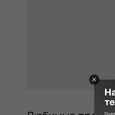
Н
те
15 000₽
90 минут
23
Подп