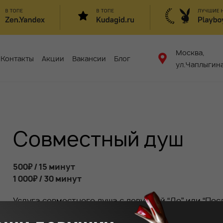
Москва,
Контакты
Акции
Вакансии
Блог
ул.Чаплыгина
Совместный душ
500₽ / 15 минут
1 000₽ / 30 минут
Услуга совместного душа с девушкой “До” или “Пос
расслабляющему массажу, “После” - помощь в отм