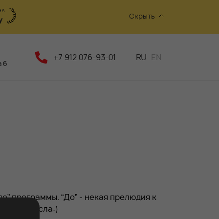
Скрыть
+7 912 076-93-01
RU
EN
 6
ле” программы. “До” - некая прелюдия к
ывании масла:)