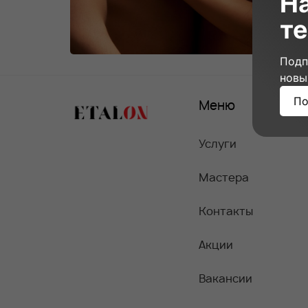
Н
те
Подп
новы
По
Меню
Услуги
Мастера
Контакты
Акции
Вакансии