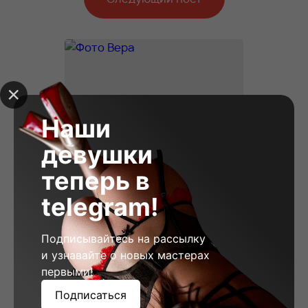
Наши
девушки
теперь в
telegram!
Подписывайтесь на рассылку
и узнавайте о новых мастерах
первыми!
Вера, 23
Рост: 178
Вес: 58
Грудь: 2
Подписаться