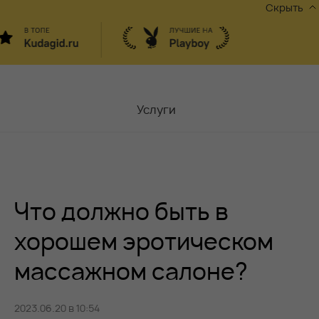
Скрыть
Услуги
Мастера
Контакты
Что должно быть в
Москва,
ул.Чаплыгина 6
Акции
хорошем эротическом
массажном салоне?
Вакансии
2023.06.20 в 10:54
Блог