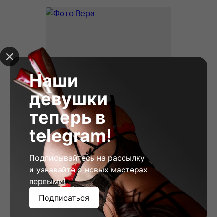
Наши
девушки
теперь в
telegram!
Подписывайтесь на рассылку
и узнавайте о новых мастерах
Вера, 23
первыми!
Рост: 178
Вес: 58
Грудь: 2
Подписаться