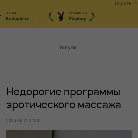
Скрыть
Услуги
Мастера
Контакты
Недорогие программы
Москва,
ул.Чаплыгина 6
Акции
эротического массажа
Вакансии
2023.06.21 в 11:10
Блог