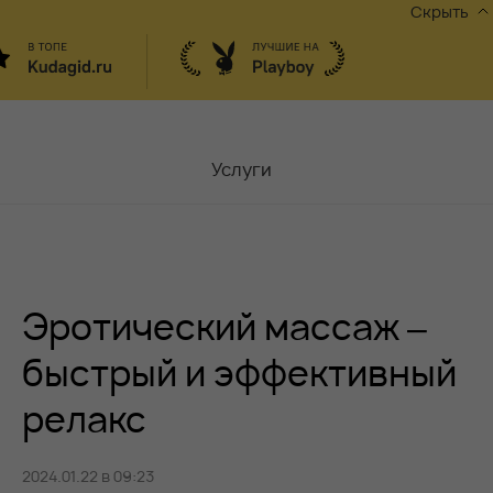
Скрыть
Услуги
Мастера
Контакты
Эротический массаж –
Москва,
ул.Чаплыгина 6
Акции
быстрый и эффективный
релакс
Вакансии
2024.01.22 в 09:23
Блог