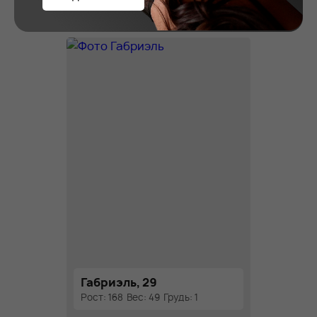
Рост: 178
Вес: 58
Грудь: 2
Габриэль, 29
Рост: 168
Вес: 49
Грудь: 1