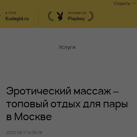
Скрыть
Услуги
Мастера
Контакты
Эротический массаж –
Москва,
ул.Чаплыгина 6
Акции
топовый отдых для пары
в Москве
Вакансии
2023.08.17 в 09:19
Блог