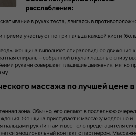
расслабления:
скатывание в руках теста, двигаясь в противоположн
ии приема участвуют по три пальца каждой кисти (бол
ывод»: женщина выполняет спиралевидное движение 
ратная спираль – собранной в кулак ладонью снизу вв
еими руками совершает гладящие движения, мягко п
аму
ческого массажа по лучшей цене в
генная зона. Обычно, его делают в последнюю очеред
аждения. Женщина приступает к массажу медленно и
я пальцами рук Лингам и все тело представителя сил
няется эмоциональный контакт с партнером. Массажи