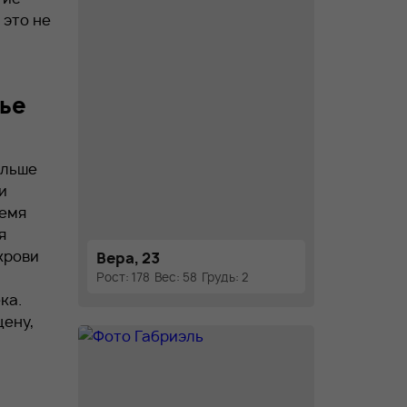
 это не
ье
ольше
и
ремя
я
крови
Вера, 23
Рост: 178
Вес: 58
Грудь: 2
ка.
цену,