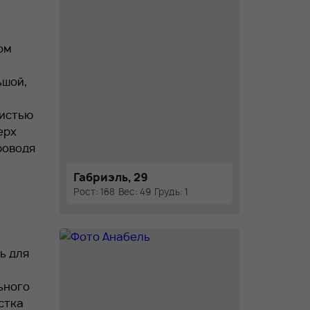
ом
ьшой,
кистью
ерх
роводя
Габриэль, 29
Рост: 168
Вес: 49
Грудь: 1
ь для
ьного
стка