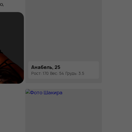
о,
го
обной
Анабель, 25
Рост: 170
Вес: 54
Грудь: 3.5