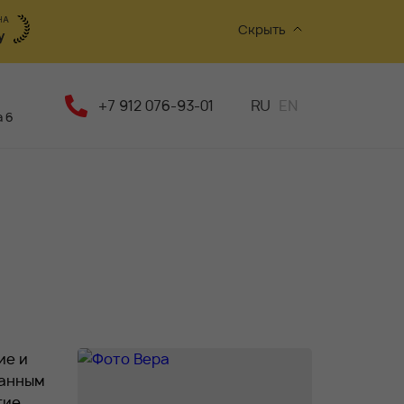
Скрыть
+7 912 076-93-01
RU
EN
 6
ие и
ланным
гие