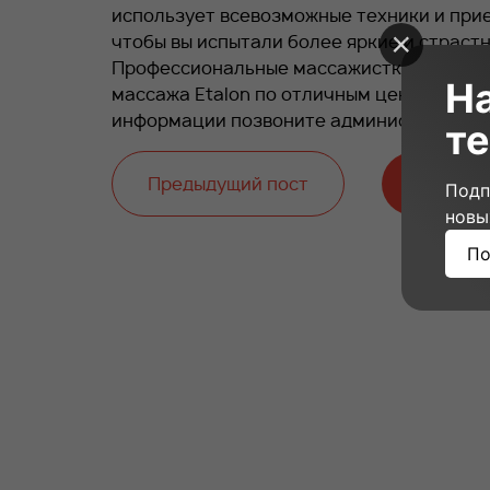
использует всевозможные техники и прие
чтобы вы испытали более яркие и страст
Профессиональные массажистки, приятна
Н
массажа Etalon по отличным ценам в Мос
информации позвоните администратору.
те
Предыдущий пост
Следую
Подп
новы
По