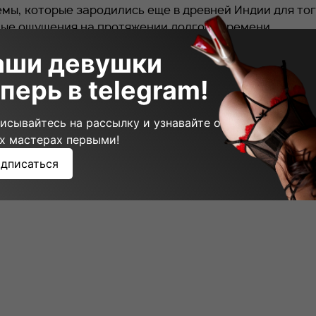
мы, которые зародились еще в древней Индии для тог
ные ощущения на протяжении долгого времени.
я атмосфера и лучшие техники в салоне эротическо
аши девушки
кве. Убедитесь в этом прямо сейчас. Для более подр
перь в telegram!
щий пост
исывайтесь на рассылку и узнавайте о
х мастерах первыми!
дписаться