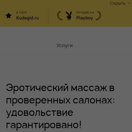
Скрыть
Услуги
Мастера
Контакты
Эротический массаж в
Москва,
ул.Чаплыгина 6
Акции
проверенных салонах:
удовольствие
Вакансии
гарантировано!
Блог