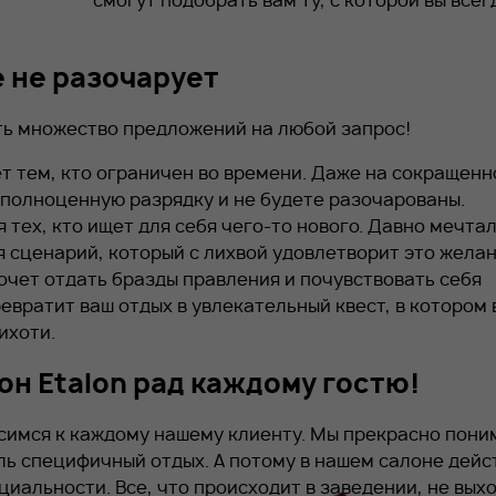
смогут подобрать вам ту, с которой вы всег
 не разочарует
ть множество предложений на любой запрос!
т тем, кто ограничен во времени. Даже на сокращен
 полноценную разрядку и не будете разочарованы.
тех, кто ищет для себя чего-то нового. Давно мечта
 сценарий, который с лихвой удовлетворит это желан
очет отдать бразды правления и почувствовать себя
вратит ваш отдых в увлекательный квест, в котором 
ихоти.
н Etalon рад каждому гостю!
симся к каждому нашему клиенту. Мы прекрасно пони
ль специфичный отдых. А потому в нашем салоне дейс
иальности. Все, что происходит в заведении, не выхо