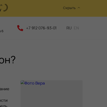
Скрыть
+7 912 076-93-01
RU
EN
 6
он?
мание
ости
ведь