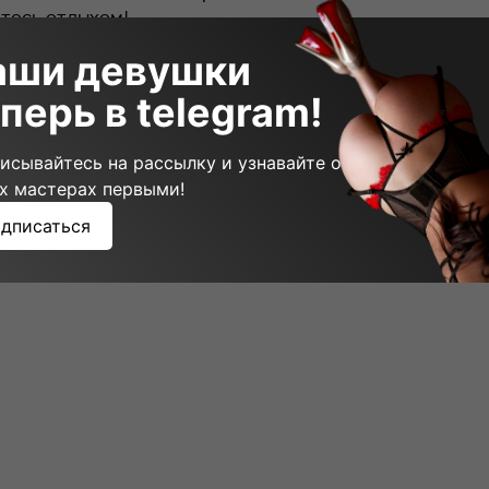
итесь отдыхом!
аши девушки
щий пост
перь в telegram!
исывайтесь на рассылку и узнавайте о
х мастерах первыми!
дписаться