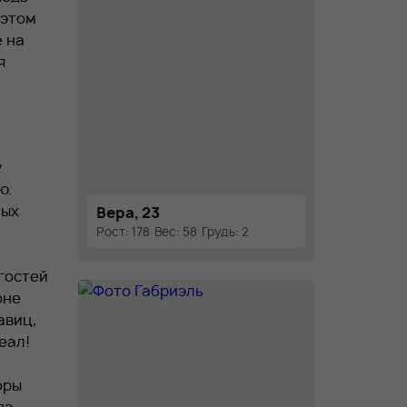
 этом
 на
я
у
ю.
ных
Вера, 23
Рост: 178
Вес: 58
Грудь: 2
гостей
оне
авиц,
еал!
оры