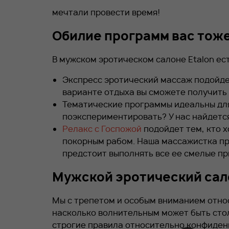
мечтали провести время!
Обилие программ вас тоже
В мужском эротическом салоне Etalon ес
Экспресс эротический массаж подойде
варианте отдыха вы сможете получить
Тематические программы идеальны для 
поэкспериментировать? У нас найдется
Релакс с Госпожой
подойдет тем, кто х
покорным рабом. Наша массажистка пре
предстоит выполнять все ее смелые пр
Мужской эротический сало
Мы с трепетом и особым вниманием отно
насколько волнительным может быть сто
строгие правила относительно конфиденц