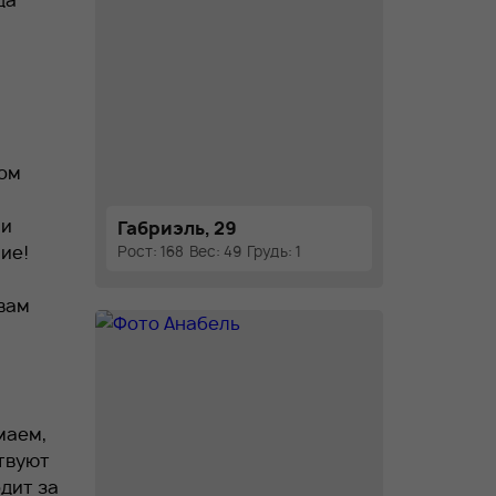
да
ном
ли
Габриэль, 29
ие!
Рост: 168
Вес: 49
Грудь: 1
вам
маем,
твуют
дит за