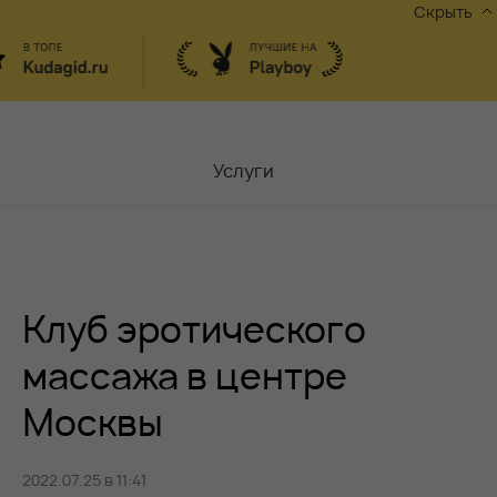
Скрыть
Услуги
Мастера
Контакты
Клуб эротического
Москва,
ул.Чаплыгина 6
Акции
массажа в центре
Москвы
Вакансии
2022.07.25 в 11:41
Блог