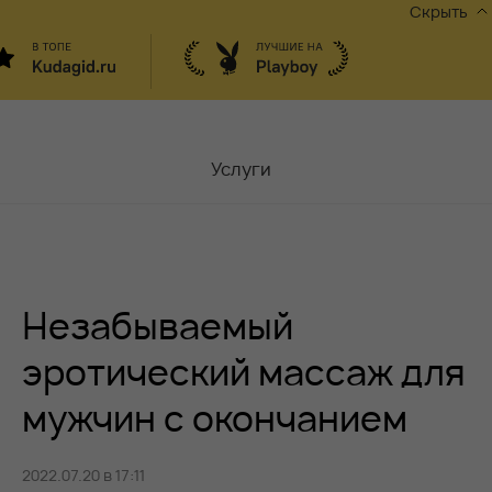
Скрыть
Услуги
Мастера
Контакты
Незабываемый
Москва,
ул.Чаплыгина 6
Акции
эротический массаж для
мужчин с окончанием
Вакансии
2022.07.20 в 17:11
Блог