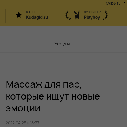
Скрыть
Услуги
Мастера
Контакты
Массаж для пар,
Москва,
ул.Чаплыгина 6
Акции
которые ищут новые
эмоции
Вакансии
2022.04.25 в 18:37
Блог