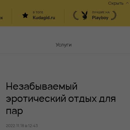
Скрыть
Услуги
Мастера
Контакты
Незабываемый
Москва,
ул.Чаплыгина 6
Акции
эротический отдых для
пар
Вакансии
2022.11.18 в 12:43
Блог