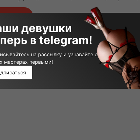
щий пост
аши девушки
перь в telegram!
исывайтесь на рассылку и узнавайте о
х мастерах первыми!
дписаться