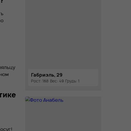
?
ть
мо
ояльцу
вном
Габриэль, 29
Рост: 168
Вес: 49
Грудь: 1
тике
осуг!