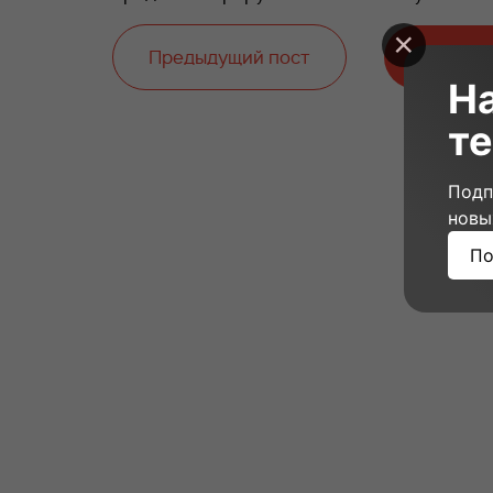
Предыдущий пост
Следую
Н
те
Подп
новы
По