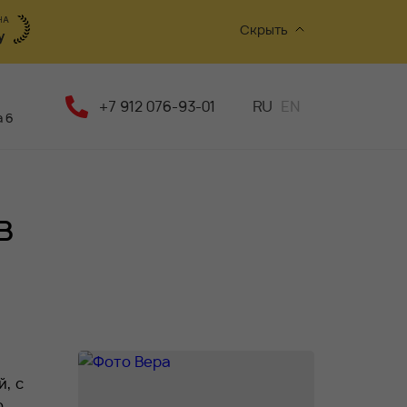
Скрыть
+7 912 076-93-01
RU
EN
 6
в
, с
о