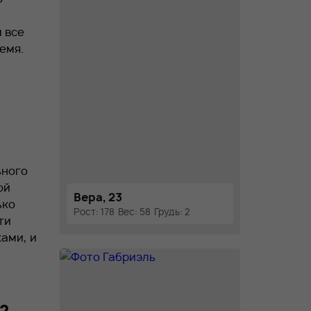
 все
емя.
е
ьного
ой
Вера, 23
ько
Рост: 178
Вес: 58
Грудь: 2
ти
ами, и