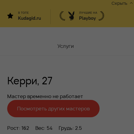
Скрыть
Услуги
Мастера
Керри, 27
Контакты
Москва,
ул.Чаплыгина 6
Мастер временно не работает
Акции
Посмотреть других мастеров
Вакансии
Рост: 162
Вес: 54
Грудь: 2.5
Блог