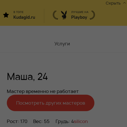
Скрыть
Услуги
Мастера
Маша, 24
Контакты
Москва,
ул.Чаплыгина 6
Мастер временно не работает
Акции
Посмотреть других мастеров
Вакансии
Рост: 170
Вес: 55
Грудь: 4
silicon
Блог