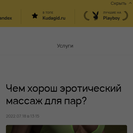
Скрыть
Услуги
Мастера
Контакты
Чем хорош эротический
Москва,
ул.Чаплыгина 6
Акции
массаж для пар?
Вакансии
2022.07.18 в 13:15
Блог