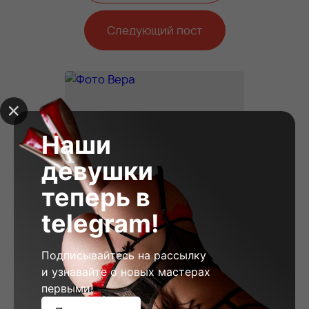
Следующий пост
Наши
девушки
теперь в
telegram!
Подписывайтесь на рассылку
и узнавайте о новых мастерах
первыми!