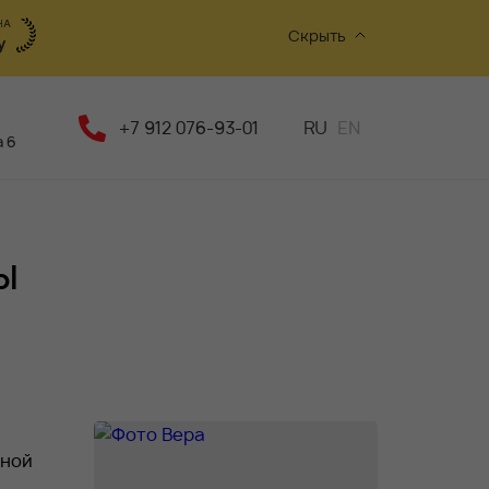
Скрыть
+7 912 076-93-01
RU
EN
 6
ы
вной