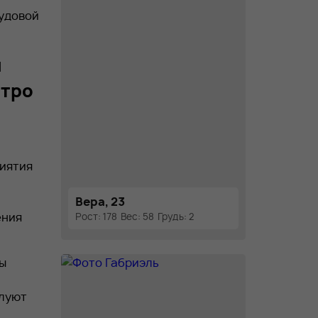
удовой
я
етро
иятия
Вера, 23
ения
Рост: 178
Вес: 58
Грудь: 2
ы
луют