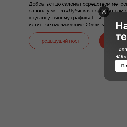
Добраться до салона посредством метро
салона у метро «Лубянка» позволит вам о
круглосуточному графику. Приходите к н
Н
истинное наслаждение. Ждем вас!
те
Предыдущий пост
Следую
Подп
новы
По