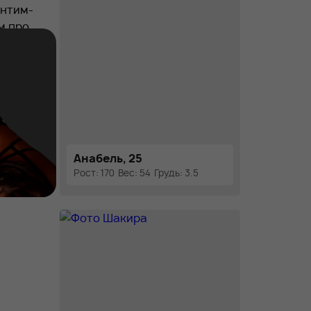
интим-
м про
остичь
Анабель, 25
Рост: 170
Вес: 54
Грудь: 3.5