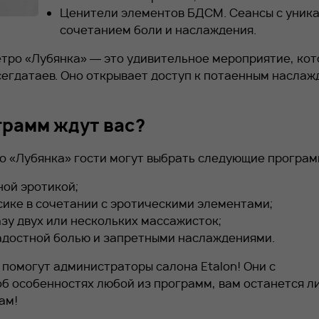
Ценители элементов БДСМ. Сеансы с уник
сочетанием боли и наслаждения.
етро «Лубянка» — это удивительное мероприятие, ко
сегдатаев. Оно открывает доступ к потаенным насла
грамм ждут вас?
ро «Лубянка» гости могут выбрать следующие програм
ной эротикой;
сике в сочетании с эротическими элементами;
азу двух или нескольких массажисток;
адостной болью и запретными наслаждениями.
помогут администраторы салона Etalon! Они с
б особенностях любой из программ, вам останется л
ам!