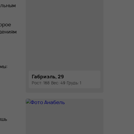
альным
торое
ждениям
мы:
Габриэль, 29
Рост: 168
Вес: 49
Грудь: 1
ишь