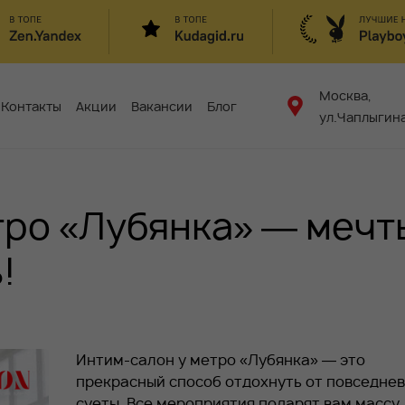
Москва,
Контакты
Акции
Вакансии
Блог
ул.Чаплыгина
тро «Лубянка» — мечт
!
Интим-салон у метро «Лубянка» — это
прекрасный способ отдохнуть от повседне
суеты. Все мероприятия подарят вам массу