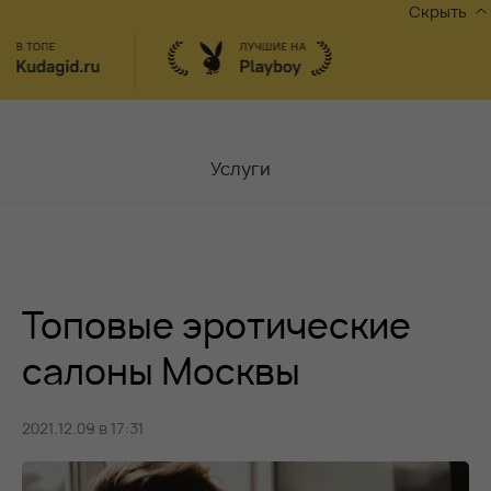
Скрыть
Услуги
Мастера
Контакты
Топовые эротические
Москва,
ул.Чаплыгина 6
Акции
салоны Москвы
Вакансии
2021.12.09 в 17:31
Блог