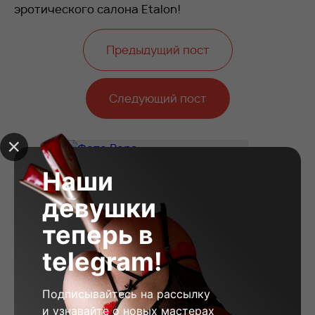
эротического салона Etalon!
Предыдущий пост
Следующий пост
Наши
девушки
теперь в
telegram!
Подписывайтесь на рассылку
и узнавайте о новых мастерах