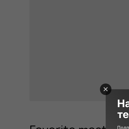
Н
те
19 000₽
105 minutes
Подп