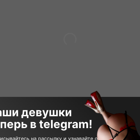
аши девушки
перь в telegram!
4 500₽
30 min
50 000₽
180 m
исывайтесь на рассылку и узнавайте о