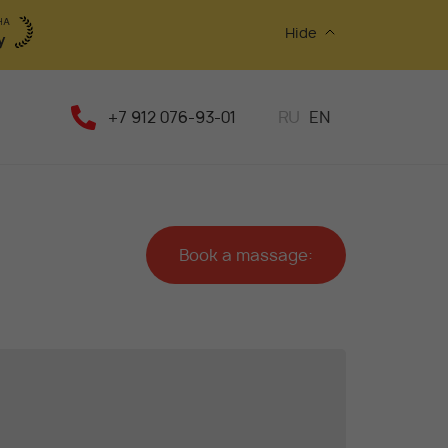
Hide
+7 912 076-93-01
RU
EN
Book a massage: