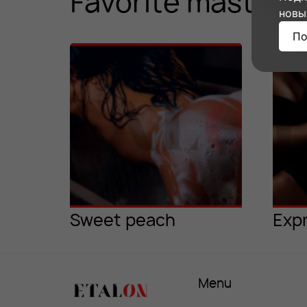
Favorite master 
новы
По
Sweet peach
Exp
Menu