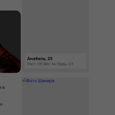
осферу
 и
Анабель, 25
Рост: 170
Вес: 54
Грудь: 3.5
я в
вы