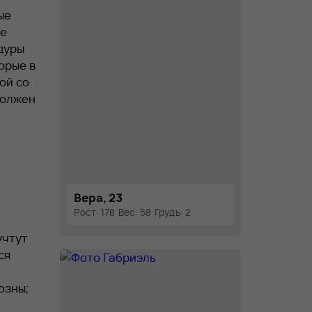
ые
не
дуры
орые в
ой со
должен
Вера, 23
Рост: 178
Вес: 58
Грудь: 2
учтут
ся
озны;