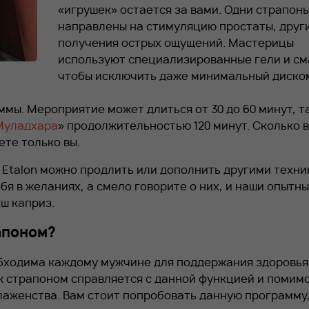
«игрушек» остается за вами. Одни страпон
направлены на стимуляцию простаты, друг
получения острых ощущений. Мастерицы
используют специализированные гели и см
чтобы исключить даже минимальный диск
мы. Мероприятие может длиться от 30 до 60 минут, т
Муладхара
» продолжительностью 120 минут. Сколько 
те только вы.
е
Etalon
можно продлить или дополнить другими техн
я в желаниях, а смело говорите о них, и наши опытн
ш каприз.
апоном?
бходима каждому мужчине для поддержания здоровья
ж страпоном справляется с данной функцией и помим
аженства. Вам стоит попробовать данную программу,