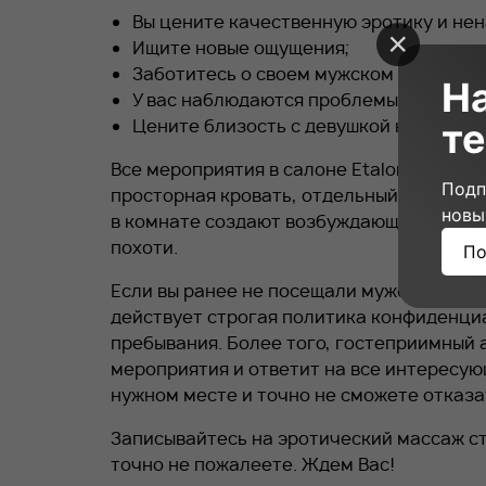
Вы цените качественную эротику и нен
Ищите новые ощущения;
Заботитесь о своем мужском здоровье;
Н
У вас наблюдаются проблемы с эрекци
Цените близость с девушкой на всех ур
те
Все мероприятия в салоне
Etalon
выполня
Подп
просторная кровать, отдельный душ и о
новы
в комнате создают возбуждающие аромат
похоти.
По
Если вы ранее не посещали мужские клубы
действует строгая политика конфиденци
пребывания. Более того, гостеприимный 
мероприятия и ответит на все интересующ
нужном месте и точно не сможете отказа
Записывайтесь на эротический массаж ст
точно не пожалеете. Ждем Вас!