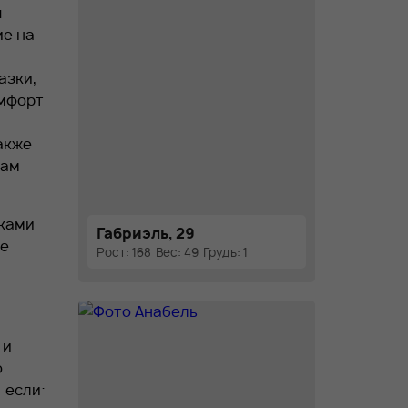
ы
ие на
азки,
омфорт
акже
вам
иками
Габриэль, 29
ые
Рост: 168
Вес: 49
Грудь: 1
 и
о
 если: